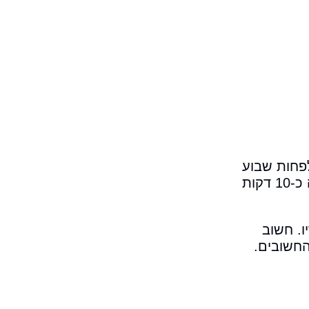
פחות שבוע
מראש ולתאם את נקודת האיסוף המתאימה ביותר עבורכם. בחרו נקודת מפגש נגישה ומוארת, והגיעו אליה כ-10 דקות
. חשוב
חשובים.