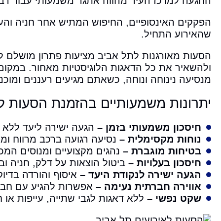
ההגעה למרכז העיר מהווה אתגר משמעותי עבור רבי
הפקקים האינסופיים, החיפוש המתיש אחר חניה והעלו
שהאירוע התחיל.
הסעות מאורגנות לתל אביב מציעות פתרון מושלם
ולהשאיר את כל הדאגות הלוגיסטיות מאחור. במקום 
מנסיעה נינוחה ונוחה, כשאתם מגיעים רעננים ומוכ
יתרונות משמעותיים בהזמנת הסעות ל
חיסכון משמעותי בזמן –
הגעה ישירה ליעד ללא צ
נוחות מקסימלית –
נסיעה רגועה ברכב מרווח ומא
בטיחות מוגברת –
נהגים מקצועיים ומנוסים המכ
חיסכון בעלויות –
ביטול הוצאות על דלק, חניה וב
הגעה ישירה לנקודת היעד –
איסוף והורדה בדיוק
אווירה חברתית נעימה –
אפשרות להגיע עם חברי
שקט נפשי –
ללא דאגות לגבי שתייה, עייפות או 