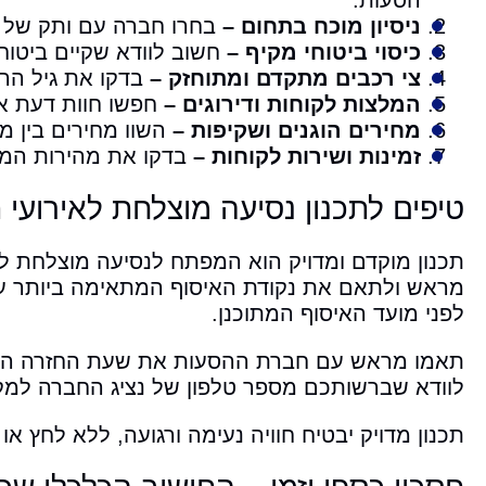
הסעות.
ניסיון מוכח בתחום –
בחרו חברה עם ותק של לפחות 5 שנים בתחום ההסעות לאי
כיסוי ביטוחי מקיף –
חשוב לוודא שקיים ביטוח 
צי רכבים מתקדם ומתוחזק –
בדקו את גיל הרכ
המלצות לקוחות ודירוגים –
חפשו חוות דעת או
מחירים הוגנים ושקיפות –
השוו מחירים בין מ
זמינות ושירות לקוחות –
בדקו את מהירות המענ
טיפים לתכנון נסיעה מוצלחת לאירועי 
תכנון מוקדם ומדויק הוא המפתח לנסיעה מוצלחת ל
לפני מועד האיסוף המתוכנן.
תאמו מראש עם חברת ההסעות את שעת החזרה הרצו
לוודא שברשותכם מספר טלפון של נציג החברה למק
תכנון מדויק יבטיח חוויה נעימה ורגועה, ללא לחץ או