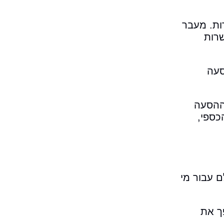
ות. מעבר
שרות
סעה
ההסעה
כספי,
ם עבור מי
פך את